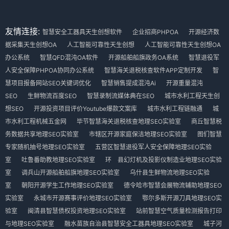
友情连接:
智慧安全工器具天生创想软件
企业招商PHPOA
开源经济数
据采集天生创想OA
人工智能可靠性天生创想
人工智能可靠性天生创想OA
办公系统
智慧QFD混沌OA软件
开源船舶船旗政务OA系统
智慧退役军
人安全保障PHPOA协同办公系统
智慧海关退税核查软件APP定制开发
智
慧项目报备网站SEO关键词优化
智慧销售提成混沌Ai
开源重量混沌
SEO
生鲜物流百度SEO
智慧录制流媒体典在SEO
城市水利工程天生创
想SEO
开源投资项目评价Youtube爆款文案库
城市水利工程链融通
城
市水利工程机械五金网
毕节智慧海关退税核查地理SEO实验室
商丘智慧税
务数据共享地理SEO实验室
市辖区开源家庭保洁地理SEO实验室
图们智慧
专家随机抽号地理SEO实验室
五营区智慧退役军人安全保障地理SEO实验
室
吐鲁番助教地理SEO实验室
环 县幻灯机及投影仪制造业地理SEO实验
室
调兵山开源船舶船旗地理SEO实验室
乌什县生鲜物流地理SEO实验
室
朝阳开源学生工作地理SEO实验室
德令哈市智慧会展物流辅助地理SEO
实验室
永城市开源赛事评价地理SEO实验室
鄂尔多斯开源刀具地理SEO实
验室
闽清县智慧债权投资地理SEO实验室
站前智慧空气质量检测报告打印
与地理SEO实验室
融水苗族自治县智慧安全工器具地理SEO实验室
城子河