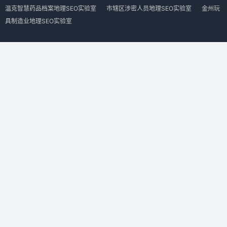
温克智慧药品档案地理SEO实验室
市辖区涉密人员地理SEO实验室
金州玩
具制造业地理SEO实验室