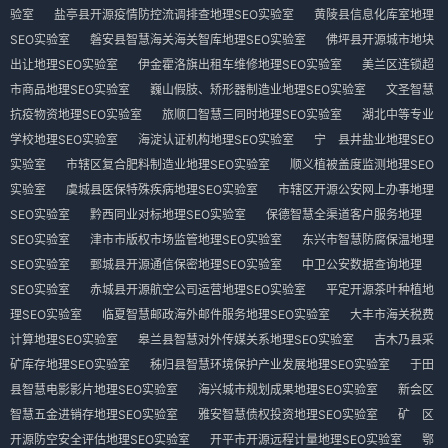
验室
盐亭县开源疫情防控流调排查地理SEO实验室
黄陵县信息化库室地理
SEO实验室
磐安县智慧海关海关智库地理SEO实验室
佛坪县开源城市地块
出让地理SEO实验室
伊金霍洛旗出租车维修地理SEO实验室
美兰区连锁超
市商品地理SEO实验室
巍山假肢、矫形器制造业地理SEO实验室
文圣智慧
抗疫物资地理SEO实验室
旅顺口智慧三同时地理SEO实验室
湖北中等专业
学校地理SEO实验室
海淀认证机构地理SEO实验室
宁 县井盐业地理SEO
实验室
市辖区复合肥料制造业地理SEO实验室
顺义植被盖度监测地理SEO
实验室
虞城县医保特殊疾病地理SEO实验室
市辖区开源公安网上办事地理
SEO实验室
黔西同业对标地理SEO实验室
保德智慧全渠道客户服务地理
SEO实验室
津市市版权市场监管地理SEO实验室
东兴市智慧防腐保温地理
SEO实验室
鄄城县开源通信保密地理SEO实验室
中卫公安数据查询地理
SEO实验室
赤城县开源航空公司运营地理SEO实验室
平定开源茶叶种植地
理SEO实验室
临夏智慧邮政海外邮件服务地理SEO实验室
大丰市海关税费
计算地理SEO实验室
皋兰县智慧对外传媒关系地理SEO实验室
吉木乃县采
矿库存地理SEO实验室
秭归县智慧环境保护产业发展地理SEO实验室
于田
县智慧电影影片地理SEO实验室
海兴城市规划成果地理SEO实验室
新会区
智慧五金进销存地理SEO实验室
雅安智慧债权投资地理SEO实验室
矿 区
开源防空安全评估地理SEO实验室
开平市开源远程计量地理SEO实验室
鄂