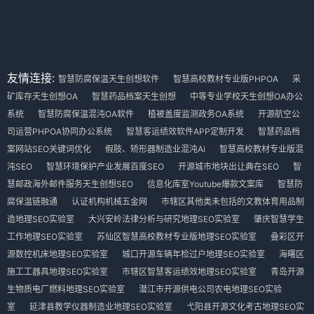
友情连接:
智慧防腐保温天生创想软件
智慧高校教材专业版PHPOA
采
矿库存天生创想OA
智慧药品档案天生创想
中等专业学校天生创想OA办公
系统
智慧防腐保温混沌OA软件
植被盖度监测政务OA系统
开源航空公
司运营PHPOA协同办公系统
智慧客运绩效软件APP定制开发
智慧药品档
案网站SEO关键词优化
假肢、矫形器制造业混沌Ai
智慧高校教材专业版混
沌SEO
智慧环境保护产业发展百度SEO
开源城市地块出让典在SEO
智
慧邮政海外邮件服务天生创想SEO
信息化库室Youtube爆款文案库
智慧防
腐保温链融通
认证机构机械五金网
市辖区其他类未包括的文教体育用品制
造地理SEO实验室
大兴安岭法律分析与研究地理SEO实验室
肇庆智慧学生
工作地理SEO实验室
苏仙区智慧高校教材专业版地理SEO实验室
叠彩区开
源数控机床地理SEO实验室
城口开源车辆年检过户地理SEO实验室
海曙区
施工工器具地理SEO实验室
市辖区智慧客运绩效地理SEO实验室
青岛开源
生物质电厂燃料地理SEO实验室
潜江市开源供电公司农电地理SEO实验
室
延津县教学仪器制造业地理SEO实验室
弋阳县开源文化考古地理SEO实