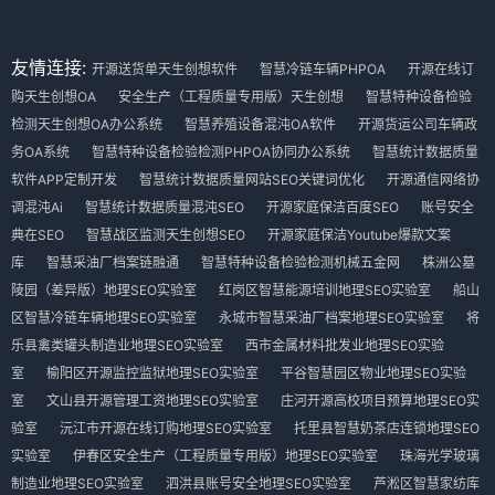
友情连接:
开源送货单天生创想软件
智慧冷链车辆PHPOA
开源在线订
购天生创想OA
安全生产（工程质量专用版）天生创想
智慧特种设备检验
检测天生创想OA办公系统
智慧养殖设备混沌OA软件
开源货运公司车辆政
务OA系统
智慧特种设备检验检测PHPOA协同办公系统
智慧统计数据质量
软件APP定制开发
智慧统计数据质量网站SEO关键词优化
开源通信网络协
调混沌Ai
智慧统计数据质量混沌SEO
开源家庭保洁百度SEO
账号安全
典在SEO
智慧战区监测天生创想SEO
开源家庭保洁Youtube爆款文案
库
智慧采油厂档案链融通
智慧特种设备检验检测机械五金网
株洲公墓
陵园（差异版）地理SEO实验室
红岗区智慧能源培训地理SEO实验室
船山
区智慧冷链车辆地理SEO实验室
永城市智慧采油厂档案地理SEO实验室
将
乐县禽类罐头制造业地理SEO实验室
西市金属材料批发业地理SEO实验
室
榆阳区开源监控监狱地理SEO实验室
平谷智慧园区物业地理SEO实验
室
文山县开源管理工资地理SEO实验室
庄河开源高校项目预算地理SEO实
验室
沅江市开源在线订购地理SEO实验室
托里县智慧奶茶店连锁地理SEO
实验室
伊春区安全生产（工程质量专用版）地理SEO实验室
珠海光学玻璃
制造业地理SEO实验室
泗洪县账号安全地理SEO实验室
芦淞区智慧家纺库