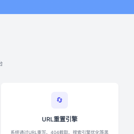
台
🔄
URL重置引擎
系统通过URL重写、404截取、搜索引擎优化等黑