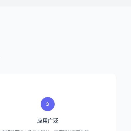
案
3
应用广泛