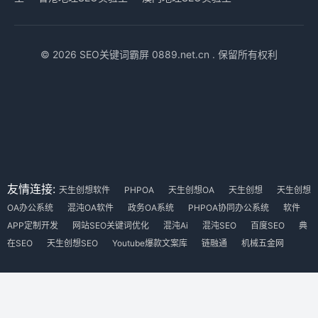
© 2026 SEO关键词霸屏 0889.net.cn . 保留所有权利
友情连接:
天生创想软件
PHPOA
天生创想OA
天生创想
天生创想
OA办公系统
混沌OA软件
政务OA系统
PHPOA协同办公系统
软件
APP定制开发
网站SEO关键词优化
混沌Ai
混沌SEO
百度SEO
典
在SEO
天生创想SEO
Youtube爆款文案库
链融通
机械五金网